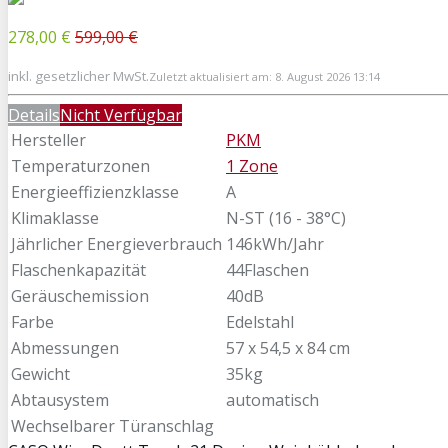
278,00 €
599,00 €
inkl. gesetzlicher MwSt.
Zuletzt aktualisiert am: 8. August 2026 13:14
Details
Nicht Verfügbar
Hersteller
PKM
Temperaturzonen
1 Zone
Energieeffizienzklasse
A
Klimaklasse
N-ST (16 - 38°C)
Jährlicher Energieverbrauch
146kWh/Jahr
Flaschenkapazität
44Flaschen
Geräuschemission
40dB
Farbe
Edelstahl
Abmessungen
57 x 54,5 x 84 cm
Gewicht
35kg
Abtausystem
automatisch
Wechselbarer Türanschlag