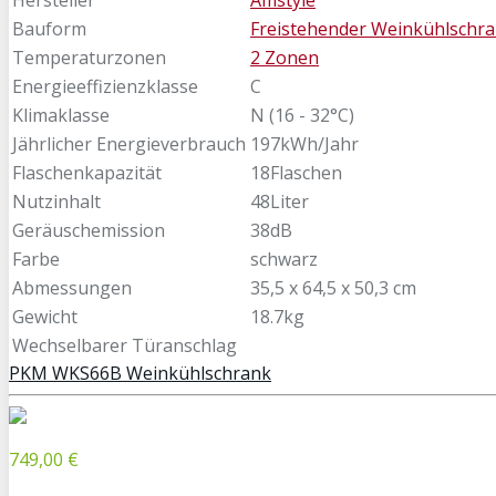
Bauform
Freistehender Weinkühlschr
Temperaturzonen
2 Zonen
Energieeffizienzklasse
C
Klimaklasse
N (16 - 32°C)
Jährlicher Energieverbrauch
197kWh/Jahr
Flaschenkapazität
18Flaschen
Nutzinhalt
48Liter
Geräuschemission
38dB
Farbe
schwarz
Abmessungen
35,5 x 64,5 x 50,3 cm
Gewicht
18.7kg
Wechselbarer Türanschlag
PKM WKS66B Weinkühlschrank
749,00 €