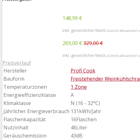
148,99 €
inkl. gesetzlicher MwSt.
Zuletzt aktualisiert
269,00 €
329,00 €
inkl. gesetzlicher MwSt.
Zuletzt aktualisiert
Preisverlauf
Hersteller
Profi Cook
Bauform
Freistehender Weinkühlschr
Temperaturzonen
1 Zone
Energieeffizienzklasse
A
Klimaklasse
N (16 - 32°C)
Jährlicher Energieverbrauch
131kWh/Jahr
Flaschenkapazität
16Flaschen
Nutzinhalt
46Liter
Geräuschemission
43dB