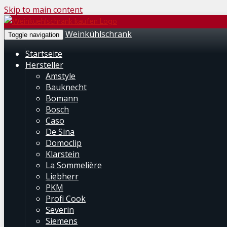
Skip to main content
Weinkühlschrank
Toggle navigation
Startseite
Hersteller
Amstyle
Bauknecht
Bomann
Bosch
Caso
De Sina
Domoclip
Klarstein
La Sommelière
Liebherr
PKM
Profi Cook
Severin
Siemens