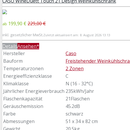
CASO WineDuett Touch 21 Design Weinkühlschrank
199,90 €
229,00 €
ab
inkl. gesetzlicher MwSt.
Zuletzt aktualisiert am: 8. August 2026 13:13
Details
Ansehen*
Hersteller
Caso
Bauform
Freistehender Weinkühlschr
Temperaturzonen
2 Zonen
Energieeffizienzklasse
C
Klimaklasse
N (16 - 32°C)
Jährlicher Energieverbrauch
235kWh/Jahr
Flaschenkapazität
21Flaschen
Geräuschemission
45.2dB
Farbe
schwarz
Abmessungen
51 x 34 x 82 cm
Gewicht
20.5kg