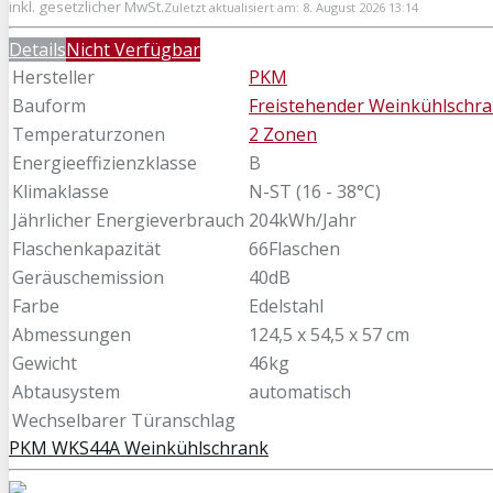
inkl. gesetzlicher MwSt.
Zuletzt aktualisiert am: 8. August 2026 13:14
Details
Nicht Verfügbar
Hersteller
PKM
Bauform
Freistehender Weinkühlschr
Temperaturzonen
2 Zonen
Energieeffizienzklasse
B
Klimaklasse
N-ST (16 - 38°C)
Jährlicher Energieverbrauch
204kWh/Jahr
Flaschenkapazität
66Flaschen
Geräuschemission
40dB
Farbe
Edelstahl
Abmessungen
124,5 x 54,5 x 57 cm
Gewicht
46kg
Abtausystem
automatisch
Wechselbarer Türanschlag
PKM WKS44A Weinkühlschrank