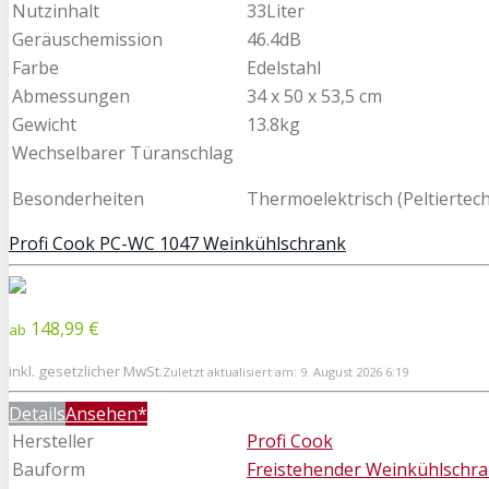
Nutzinhalt
33Liter
Geräuschemission
46.4dB
Farbe
Edelstahl
Abmessungen
34 x 50 x 53,5 cm
Gewicht
13.8kg
Wechselbarer Türanschlag
Besonderheiten
Thermoelektrisch (Peltiertech
Profi Cook PC-WC 1047 Weinkühlschrank
148,99 €
ab
inkl. gesetzlicher MwSt.
Zuletzt aktualisiert am: 9. August 2026 6:19
Details
Ansehen*
Hersteller
Profi Cook
Bauform
Freistehender Weinkühlschr