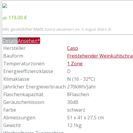
119,00 €
ab
inkl. gesetzlicher MwSt.
Zuletzt aktualisiert am: 9. August 2026 6:20
Details
Ansehen*
Hersteller
Caso
Bauform
Freistehender Weinkühlschr
Temperaturzonen
1 Zone
Energieeffizienzklasse
D
Klimaklasse
N (16 - 32°C)
Jährlicher Energieverbrauch
270kWh/Jahr
Flaschenkapazität
8Flaschen
Geräuschemission
30dB
Farbe
schwarz
Abmessungen
51 x 41 x 27,5 cm
Gewicht
12.1kg
Wechselbarer Türanschlag