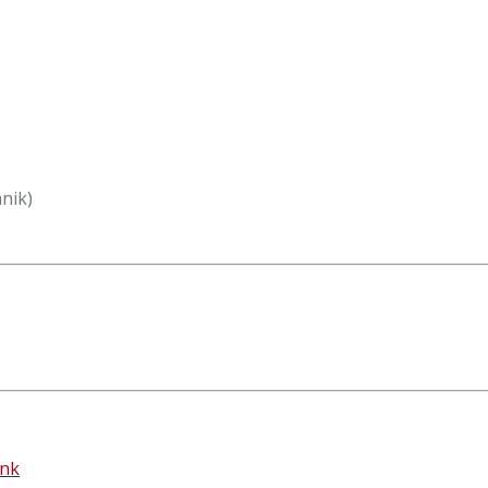
nik)
ank