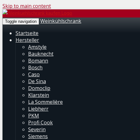
Skip to main content
Weinkühlschrank
Toggle navigation
Startseite
Hersteller
Amstyle
Bauknecht
Bomann
Bosch
Caso
De Sina
Domoclip
Klarstein
La Sommelière
Liebherr
PKM
Profi Cook
Severin
Siemens