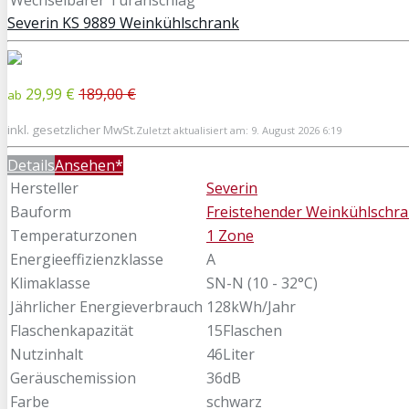
Severin KS 9889 Weinkühlschrank
29,99 €
189,00 €
ab
inkl. gesetzlicher MwSt.
Zuletzt aktualisiert am: 9. August 2026 6:19
Details
Ansehen*
Hersteller
Severin
Bauform
Freistehender Weinkühlschr
Temperaturzonen
1 Zone
Energieeffizienzklasse
A
Klimaklasse
SN-N (10 - 32°C)
Jährlicher Energieverbrauch
128kWh/Jahr
Flaschenkapazität
15Flaschen
Nutzinhalt
46Liter
Geräuschemission
36dB
Farbe
schwarz