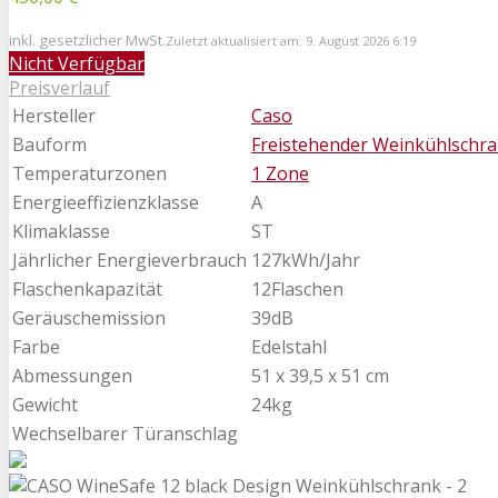
inkl. gesetzlicher MwSt.
Zuletzt aktualisiert am: 9. August 2026 6:19
Nicht Verfügbar
Preisverlauf
Hersteller
Caso
Bauform
Freistehender Weinkühlschr
Temperaturzonen
1 Zone
Energieeffizienzklasse
A
Klimaklasse
ST
Jährlicher Energieverbrauch
127kWh/Jahr
Flaschenkapazität
12Flaschen
Geräuschemission
39dB
Farbe
Edelstahl
Abmessungen
51 x 39,5 x 51 cm
Gewicht
24kg
Wechselbarer Türanschlag