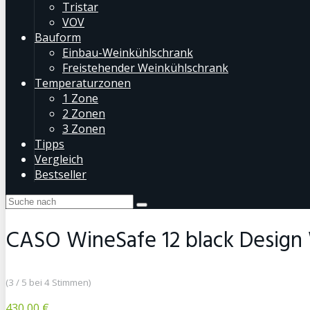
Tristar
VOV
Bauform
Einbau-Weinkühlschrank
Freistehender Weinkühlschrank
Temperaturzonen
1 Zone
2 Zonen
3 Zonen
Tipps
Vergleich
Bestseller
CASO WineSafe 12 black Design
(3 / 5 bei 4 Stimmen)
430,00 €