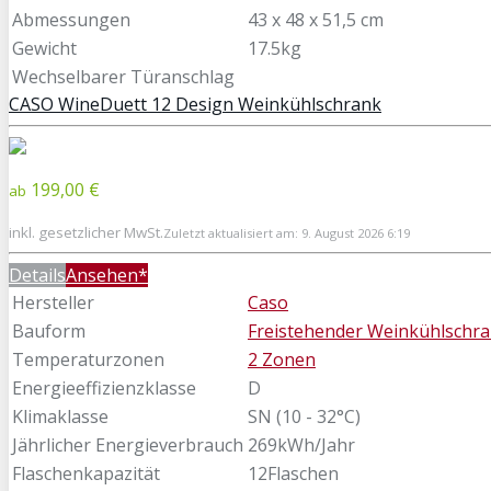
Abmessungen
43 x 48 x 51,5 cm
Gewicht
17.5kg
Wechselbarer Türanschlag
CASO WineDuett 12 Design Weinkühlschrank
199,00 €
ab
inkl. gesetzlicher MwSt.
Zuletzt aktualisiert am: 9. August 2026 6:19
Details
Ansehen*
Hersteller
Caso
Bauform
Freistehender Weinkühlschr
Temperaturzonen
2 Zonen
Energieeffizienzklasse
D
Klimaklasse
SN (10 - 32°C)
Jährlicher Energieverbrauch
269kWh/Jahr
Flaschenkapazität
12Flaschen