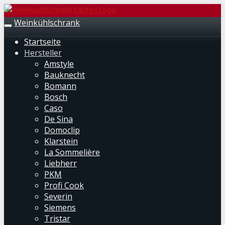
Skip
to
Weinkühlschrank
Toggle
main
navigation
Startseite
content
Hersteller
Amstyle
Bauknecht
Bomann
Bosch
Caso
De Sina
Domoclip
Klarstein
La Sommelière
Liebherr
PKM
Profi Cook
Severin
Siemens
Tristar