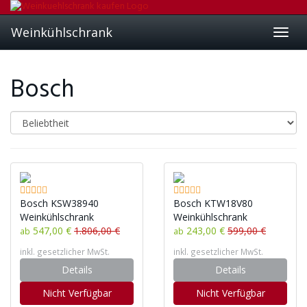
Skip
to
Weinkühlschrank
main
Toggl
content
navig
Bosch
Bosch KSW38940
Bosch KTW18V80
Weinkühlschrank
Weinkühlschrank
547,00 €
1.806,00 €
243,00 €
599,00 €
ab
ab
inkl. gesetzlicher MwSt.
inkl. gesetzlicher MwSt.
Details
Details
Nicht Verfügbar
Nicht Verfügbar