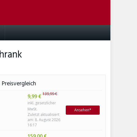
hrank
Preisvergleich
139,99 €
9,99 €
inkl. gesetzlicher
MwSt.
Ansehen*
Zuletzt aktualisiert
am: 8. August 2026
16:17
159,00 €