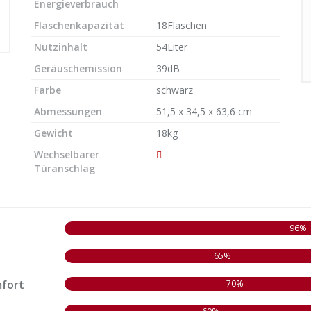
Energieverbrauch
Flaschenkapazität
18Flaschen
Nutzinhalt
54Liter
Geräuschemission
39dB
Farbe
schwarz
Abmessungen
51,5 x 34,5 x 63,6 cm
Gewicht
18kg
Wechselbarer
Türanschlag
96%
65%
fort
70%