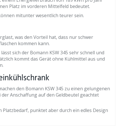
t einem Energieverbrauch von 189 kWh pro Jahr
inen Platz im vorderen Mittelfeld bedeutet.
önnen mitunter wesentlich teurer sein.
glast, was den Vorteil hat, dass nur schwer
nflaschen kommen kann.
üße lässt sich der Bomann KSW 345 sehr schnell und
sätzlich kommt das Gerät ohne Kühlmittel aus und
n.
inkühlschrank
is machen den Bomann KSW 345 zu einen gelungenen
 der Anschaffung auf den Geldbeutel geachtet
n Platzbedarf, punktet aber durch ein edles Design