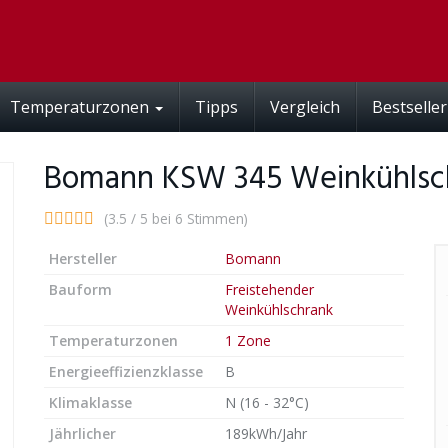
Temperaturzonen
Tipps
Vergleich
Bestseller
Bomann KSW 345 Weinkühlsc
(3.5 / 5 bei 6 Stimmen)
Hersteller
Bomann
Bauform
Freistehender
Weinkühlschrank
Temperaturzonen
1 Zone
Energieeffizienzklasse
B
Klimaklasse
N (16 - 32°C)
Jährlicher
189kWh/Jahr