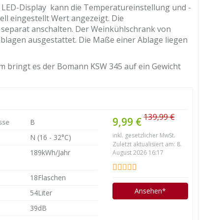
t LED-Display kann die Temperatureinstellung und -
ll eingestellt Wert angezeigt. Die
 separat anschalten. Der Weinkühlschrank von
agen ausgestattet. Die Maße einer Ablage liegen
 cm bringt es der Bomann KSW 345 auf ein Gewicht
139,99 €
9,99 €
sse
B
inkl. gesetzlicher MwSt.
N (16 - 32°C)
Zuletzt aktualisiert am: 8.
189kWh/Jahr
August 2026 16:17
18Flaschen
Ansehen*
54Liter
39dB