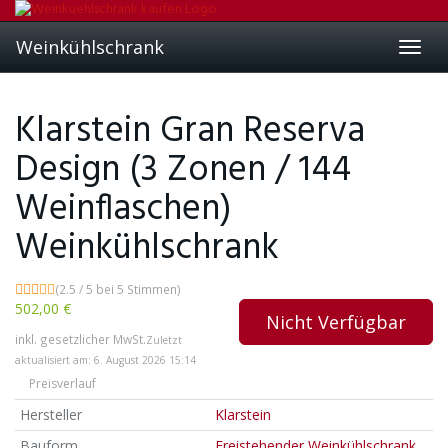
Skip
to
Weinkühlschrank
main
Toggl
content
navig
Klarstein Gran Reserva
Design (3 Zonen / 144
Weinflaschen)
Weinkühlschrank
(2.5 / 5 bei 5 Stimmen)
502,00 €
Nicht Verfügbar
inkl. gesetzlicher MwSt.
Zuletzt
aktualisiert am: 6. August 2026 15:14
Preisverlauf
Hersteller
Klarstein
Bauform
Freistehender Weinkühlschrank