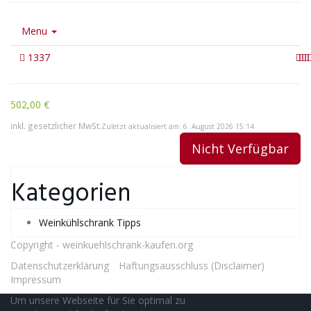
Menu
1337
502,00 €
inkl. gesetzlicher MwSt.
Zuletzt aktualisiert am: 6. August 2026 15:14
Nicht Verfügbar
Kategorien
Weinkühlschrank Tipps
Copyright -
weinkuehlschrank-kaufen.org
Datenschutzerklärung
Haftungsausschluss (Disclaimer)
Impressum
Um unsere Webseite für Sie optimal zu